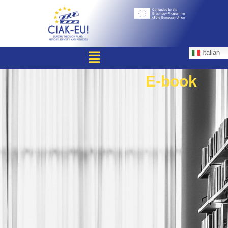
Italian
E-book