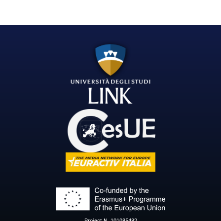
Project N. 101085482